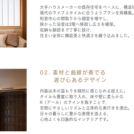
大手ハウスメーカーの既存住宅をベースに、
構造
現代のライフスタイルに合うようプランを再構築
和室中心の間取りから個室を増やし、
狭かった浴室は2階へ移設し
広さを確保。
収納も細部まで丁寧に設け、
住まい全体に機能美と快適さを織り込みました。
02. 素材と曲線が奏でる
遊び心あるデザイン
内装は木の温もりを随所に感じられる設えに。
タイルも豊富に取り入れ、
床や壁に柔らかな
R（アール）のラインを施すことで、
空間にやさしいリズムと立体的な奥行きを演出。
日々の暮らしに豊かな表情を添える、
心地よくも印象的なインテリアです。